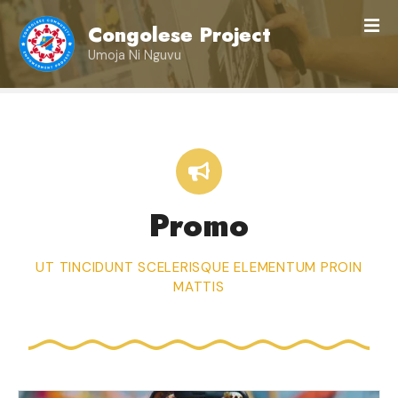
S
Congolese Project
k
i
Umoja Ni Nguvu
p
t
o
c
o
n
t
Promo
e
n
t
UT TINCIDUNT SCELERISQUE ELEMENTUM PROIN
MATTIS