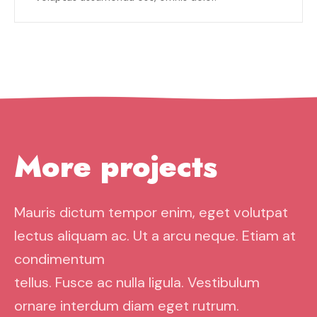
P
o
s
More projects
t
s
Mauris dictum tempor enim, eget volutpat
n
lectus aliquam ac. Ut a arcu neque. Etiam at
a
condimentum
tellus. Fusce ac nulla ligula. Vestibulum
v
ornare interdum diam eget rutrum.