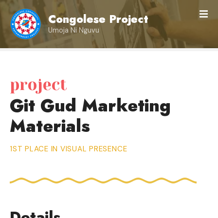
S
Congolese Project
k
i
Umoja Ni Nguvu
p
t
o
c
project
o
Git Gud Marketing
n
t
Materials
e
n
t
1ST PLACE IN VISUAL PRESENCE
Details