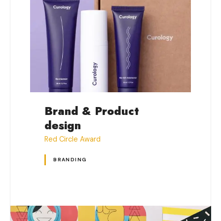
Brand & Product
H
design
Be
Red Circle Award
BRANDING