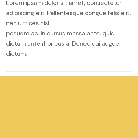
Lorem ipsum dolor sit amet, consectetur
adipiscing elit. Pellentesque congue felis elit,
nec ultrices nisl
posuere ac. In cursus massa ante, quis
dictum ante rhoncus a. Donec dui augue,
dictum.
Social Media
Nulla sit amet semper dolor. Pellentesque vitae
euismod eros. Curabitur fringilla massa quis purus
elementum. Ut sed nulla venenatis, mollis mi eu,